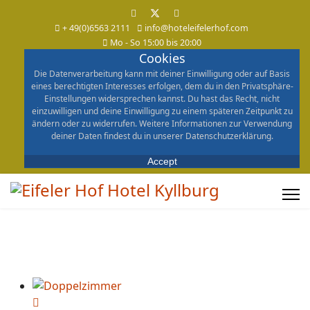
+ 49(0)6563 2111
info@hoteleifelerhof.com
Mo - So 15:00 bis 20:00
Cookies
Die Datenverarbeitung kann mit deiner Einwilligung oder auf Basis
eines berechtigten Interesses erfolgen, dem du in den Privatsphäre-
Einstellungen widersprechen kannst. Du hast das Recht, nicht
einzuwilligen und deine Einwilligung zu einem späteren Zeitpunkt zu
ändern oder zu widerrufen. Weitere Informationen zur Verwendung
deiner Daten findest du in unserer Datenschutzerklärung.
Accept