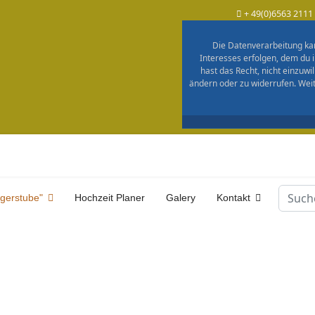
+ 49(0)6563 2111
Die Datenverarbeitung kan
Interesses erfolgen, dem du 
hast das Recht, nicht einzuwi
ändern oder zu widerrufen. Wei
Suche
ägerstube"
Hochzeit Planer
Galery
Kontakt