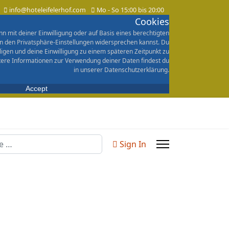
info@hoteleifelerhof.com
Mo - So 15:00 bis 20:00
Cookies
n mit deiner Einwilligung oder auf Basis eines berechtigten
in den Privatsphäre-Einstellungen widersprechen kannst. Du
lligen und deine Einwilligung zu einem späteren Zeitpunkt zu
tere Informationen zur Verwendung deiner Daten findest du
in unserer Datenschutzerklärung.
Accept
n
Sign In