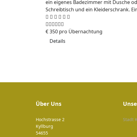
ein eigenes Badezimmer mit Dusche od
Schreibtisch und ein Kleiderschrank. E
€
350
pro Übernachtung
Details
Über Uns
Unse
Hochstrasse 2
Stadt 
Kyllburg
54655