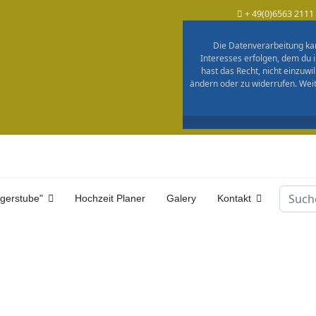
+ 49(0)6563 2111
Die Datenverarbeitung kan
Interesses erfolgen, dem du 
hast das Recht, nicht einzuwi
ändern oder zu widerrufen. Wei
Suche
ägerstube"
Hochzeit Planer
Galery
Kontakt