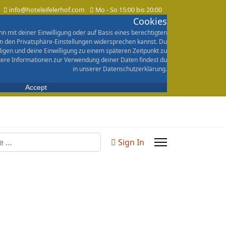
info@hoteleifelerhof.com
Mo - So 15:00 bis 20:00
Cookies
n mit deiner Einwilligung oder auf Basis eines berechtigten
in den Privatsphäre-Einstellungen widersprechen kannst. Du
lligen und deine Einwilligung zu einem späteren Zeitpunkt zu
tere Informationen zur Verwendung deiner Daten findest du
in unserer Datenschutzerklärung.
Accept
n
Sign In